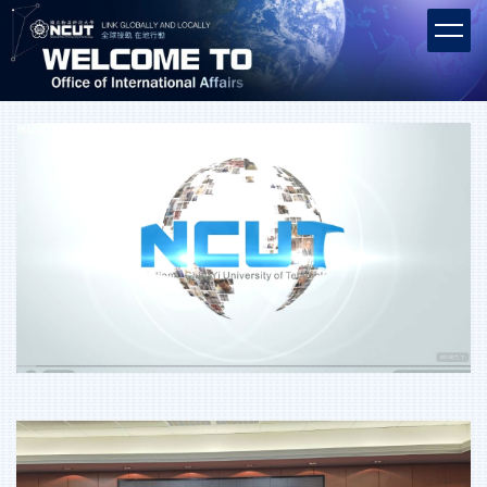
跳
到
主
要
內
容
區